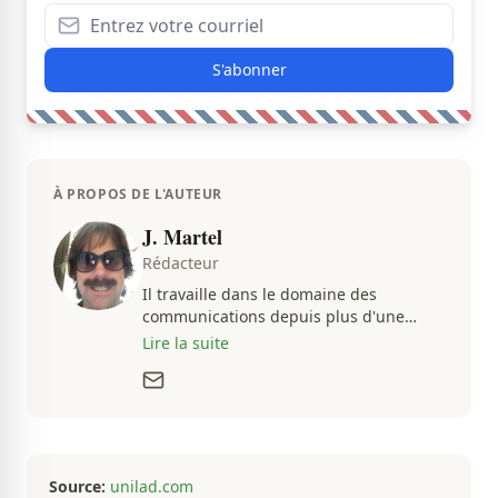
S'abonner
À PROPOS DE L'AUTEUR
J. Martel
Rédacteur
Il travaille dans le domaine des
communications depuis plus d'une
dizaine d'années, en plus d'être
Lire la suite
passionné par tout ce qui concerne les
actualités. Autant intéressé par les
fluctuations de l'économie que par les
histoires loufoques et insolites, sa
curiosité fait en sorte qu'il ne s'ennuie
jamais.
Source:
unilad.com