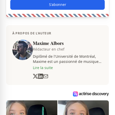
S'abonner
À PROPOS DE L'AUTEUR
Maxime Albors
Rédacteur en chef
Diplômé de l'Université de Montréal,
Maxime est un passionné de musique
et de basketball. Il suit de très près
Lire la suite
l'actualité pour créer quotidiennement
du contenu informatif et divertissant.