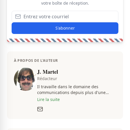
votre boîte de réception.
S'abonner
À PROPOS DE L'AUTEUR
J. Martel
Rédacteur
Il travaille dans le domaine des
communications depuis plus d'une
dizaine d'années, en plus d'être
Lire la suite
passionné par tout ce qui concerne les
actualités. Autant intéressé par les
fluctuations de l'économie que par les
histoires loufoques et insolites, sa
curiosité fait en sorte qu'il ne s'ennuie