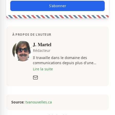
S'abonner
À PROPOS DE L'AUTEUR
J. Martel
Rédacteur
Il travaille dans le domaine des
communications depuis plus d'une
dizaine d'années, en plus d'être
Lire la suite
passionné par tout ce qui concerne les
actualités. Autant intéressé par les
fluctuations de l'économie que par les
histoires loufoques et insolites, sa
curiosité fait en sorte qu'il ne s'ennuie
jamais.
Source:
tvanouvelles.ca