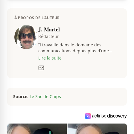
À PROPOS DE L'AUTEUR
J. Martel
Rédacteur
Il travaille dans le domaine des
communications depuis plus d'une
dizaine d'années, en plus d'être
Lire la suite
passionné par tout ce qui concerne les
actualités. Autant intéressé par les
fluctuations de l'économie que par les
histoires loufoques et insolites, sa
curiosité fait en sorte qu'il ne s'ennuie
jamais.
Source:
Le Sac de Chips