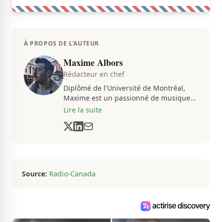
À PROPOS DE L'AUTEUR
Maxime Albors
Rédacteur en chef
Diplômé de l'Université de Montréal,
Maxime est un passionné de musique
et de basketball. Il suit de très près
Lire la suite
l'actualité pour créer quotidiennement
du contenu informatif et divertissant.
Source:
Radio-Canada