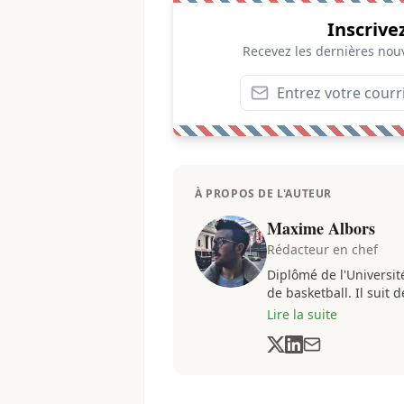
Inscrive
Recevez les dernières nouv
À PROPOS DE L'AUTEUR
Maxime Albors
Rédacteur en chef
Diplômé de l'Universi
de basketball. Il suit 
contenu informatif et d
Lire la suite