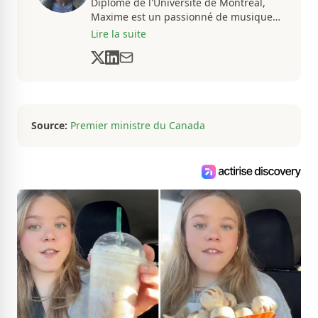
Diplômé de l'Université de Montréal,
Maxime est un passionné de musique
et de basketball. Il suit de très près
Lire la suite
l'actualité pour créer quotidiennement
du contenu informatif et divertissant.
Source:
Premier ministre du Canada