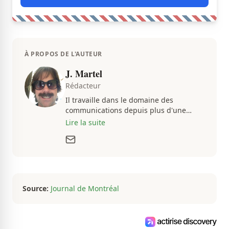
À PROPOS DE L'AUTEUR
J. Martel
Rédacteur
Il travaille dans le domaine des
communications depuis plus d'une
dizaine d'années, en plus d'être
Lire la suite
passionné par tout ce qui concerne les
actualités. Autant intéressé par les
fluctuations de l'économie que par les
histoires loufoques et insolites, sa
curiosité fait en sorte qu'il ne s'ennuie
jamais.
Source:
Journal de Montréal