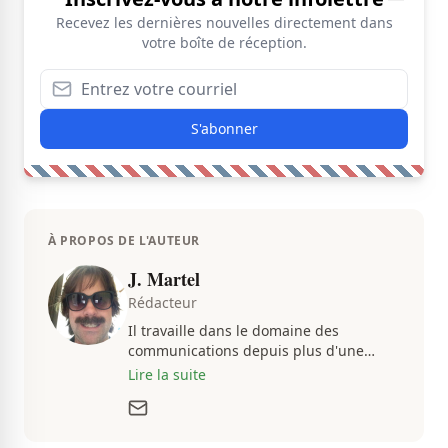
Recevez les dernières nouvelles directement dans
votre boîte de réception.
S'abonner
À PROPOS DE L'AUTEUR
J. Martel
Rédacteur
Il travaille dans le domaine des
communications depuis plus d'une
dizaine d'années, en plus d'être
Lire la suite
passionné par tout ce qui concerne les
actualités. Autant intéressé par les
fluctuations de l'économie que par les