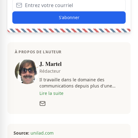
S'abonner
À PROPOS DE L'AUTEUR
J. Martel
Rédacteur
Il travaille dans le domaine des
communications depuis plus d'une
dizaine d'années, en plus d'être
Lire la suite
passionné par tout ce qui concerne les
actualités. Autant intéressé par les
fluctuations de l'économie que par les
histoires loufoques et insolites, sa
curiosité fait en sorte qu'il ne s'ennuie
jamais.
Source:
unilad.com