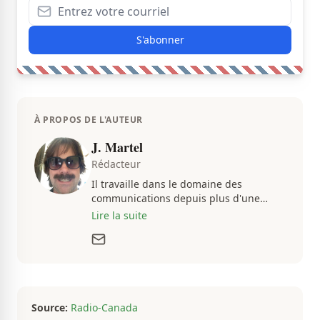
S'abonner
À PROPOS DE L'AUTEUR
J. Martel
Rédacteur
Il travaille dans le domaine des
communications depuis plus d'une
dizaine d'années, en plus d'être
Lire la suite
passionné par tout ce qui concerne les
actualités. Autant intéressé par les
fluctuations de l'économie que par les
histoires loufoques et insolites, sa
curiosité fait en sorte qu'il ne s'ennuie
jamais.
Source:
Radio-Canada