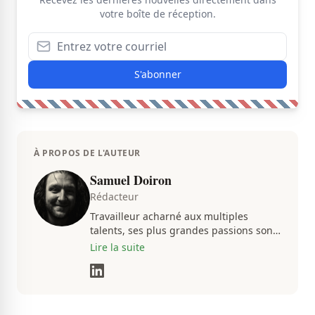
votre boîte de réception.
S'abonner
À PROPOS DE L'AUTEUR
Samuel Doiron
Rédacteur
Travailleur acharné aux multiples
talents, ses plus grandes passions sont
le sport ainsi que le showbizz de la
Lire la suite
belle province et ailleurs. Il travaille
constamment avec beaucoup de
détermination pour parvenir à se
démarquer. Sa volonté et son souci du
détail sont des éléments importants de