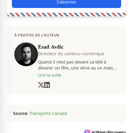
S'abonner
À PROPOS DE L'AUTEUR
Esad Avdic
Directeur du contenu numérique
Quand il n’est pas devant sa télé à
dévorer un film, une série ou un match
du CH, Esad transmet avec passion
Lire la suite
toutes les informations concernent
diverses nouvelles que ça soit dans le
sport ou le showbiz.
Source:
Transports Canada