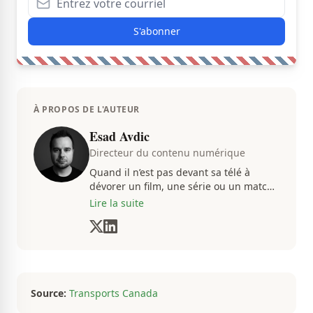
S'abonner
À PROPOS DE L'AUTEUR
Esad Avdic
Directeur du contenu numérique
Quand il n’est pas devant sa télé à
dévorer un film, une série ou un match
du CH, Esad transmet avec passion
Lire la suite
toutes les informations concernent
diverses nouvelles que ça soit dans le
sport ou le showbiz.
Source:
Transports Canada