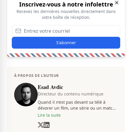
Inscrivez-vous à notre infolettre
Recevez les dernières nouvelles directement dans
votre boîte de réception.
S'abonner
À PROPOS DE L'AUTEUR
Esad Avdic
Directeur du contenu numérique
Quand il n’est pas devant sa télé à
dévorer un film, une série ou un match
du CH, Esad transmet avec passion
Lire la suite
toutes les informations concernent
diverses nouvelles que ça soit dans le
sport ou le showbiz.