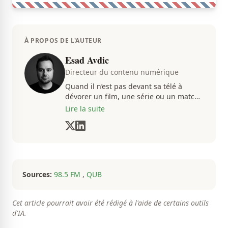
À PROPOS DE L'AUTEUR
Esad Avdic
Directeur du contenu numérique
Quand il n’est pas devant sa télé à
dévorer un film, une série ou un match
du CH, Esad transmet avec passion
Lire la suite
toutes les informations concernent
diverses nouvelles que ça soit dans le
sport ou le showbiz.
Sources:
98.5 FM
,
QUB
Cet article pourrait avoir été rédigé à l'aide de certains outils
d'IA.