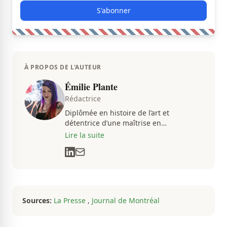
S'abonner
À PROPOS DE L'AUTEUR
Émilie Plante
Rédactrice
Diplômée en histoire de l’art et
détentrice d’une maîtrise en
muséologie, Émilie gravite dans
Lire la suite
l’univers des arts, de la culture et des
communications depuis près de deux
décennies. Son flair, son esprit
analytique et sa passion contagieuse
sont au cœur de ses projets
professionnels.
Sources:
La Presse
,
Journal de Montréal