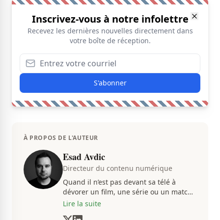
Inscrivez-vous à notre infolettre
Recevez les dernières nouvelles directement dans
votre boîte de réception.
S'abonner
À PROPOS DE L'AUTEUR
Esad Avdic
Directeur du contenu numérique
Quand il n’est pas devant sa télé à
dévorer un film, une série ou un match
du CH, Esad transmet avec passion
Lire la suite
toutes les informations concernent